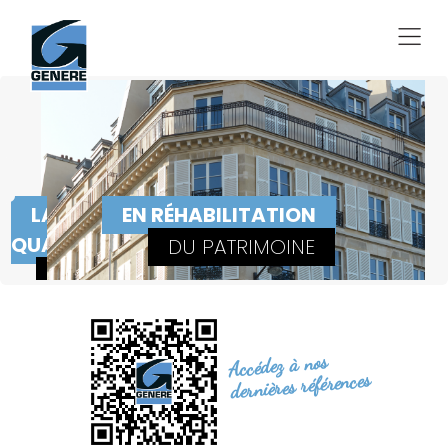
LA
EN RÉHABILITATION
QUALITÉ
DU PATRIMOINE
SE
CONSTRUIT
Accédez à nos
dernières références