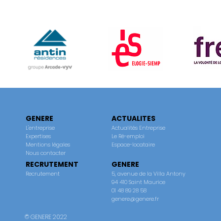
GENERE
ACTUALITES
L'entreprise
Actualités Entreprise
Expertises
Le Ré-emploi
Mentions légales
Espace-locataire
Nous contacter
RECRUTEMENT
GENERE
Recrutement
5, avenue de la Villa Antony
94 410 Saint Maurice
01 48 89 28 58
genere@genere.fr
© GENERE 2022