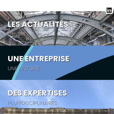
LES ACTUALITÉS
GENERE
UNE ENTREPRISE
UNE HISTOIRE
DES EXPERTISES
PLURIDISCIPLINAIRES